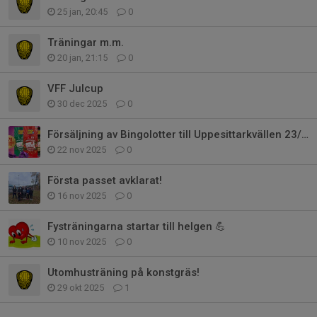
25 jan, 20:45
0
Träningar m.m.
20 jan, 21:15
0
VFF Julcup
30 dec 2025
0
Försäljning av Bingolotter till Uppesittarkvällen 23/12
22 nov 2025
0
Första passet avklarat!
16 nov 2025
0
Fysträningarna startar till helgen 💪
10 nov 2025
0
Utomhusträning på konstgräs!
29 okt 2025
1