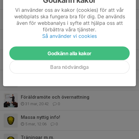
16 jun, 19:23
1
Vi använder oss av kakor (cookies) för att vår
webbplats ska fungera bra för dig. De används
Vilka grabbar 💛🖤💚🤍
även för webbanalys i syfte att hjälpa oss att
25 maj, 12:29
1
förbättra våra tjänster.
Så använder vi cookies
V.21 är intensiv
17 maj, 18:31
0
Godkänn alla kakor
Kommande veckor 19, 20 och 21
3 maj, 19:57
0
Bara nödvändiga
Nu börjar säsongen på allvar!
19 apr, 14:49
1
Föräldramöte och övernattning
31 mar, 20:42
0
Massa nyttig info!
5 mar, 12:06
0
Träningar m.m.