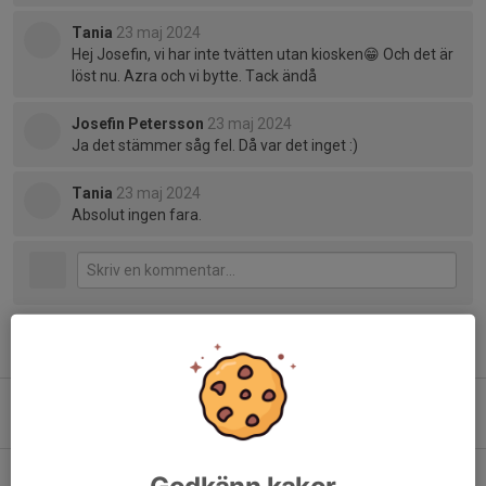
Tania
23 maj 2024
Hej Josefin, vi har inte tvätten utan kiosken😁 Och det är
löst nu. Azra och vi bytte. Tack ändå
Josefin Petersson
23 maj 2024
Ja det stämmer såg fel. Då var det inget :)
Tania
23 maj 2024
Absolut ingen fara.
Tidigare nyheter
Sommaravslutning
21 jun, 18:40
2
Onsdag 17/6
Godkänn kakor