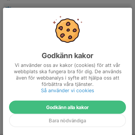
7. IFK Västervik
9
4
14
8. Vetlanda FF 3
9
-14
13
9. Gamleby FF
10
2
10
10. Södra Vi IF
9
-20
9
Godkänn kakor
11. Vimmerby IF 2
9
-24
5
Vi använder oss av kakor (cookies) för att vår
webbplats ska fungera bra för dig. De används
12. Ankarsrums IS 7-m
11
-73
1
även för webbanalys i syfte att hjälpa oss att
förbättra våra tjänster.
13. Hjorted/Totebo
0
0
0
Så använder vi cookies
14. Horn-Hycklinge IF
0
0
0
Godkänn alla kakor
Bara nödvändiga