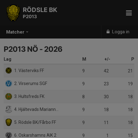
RÖDSLE BK
P2013
Logga in
Matcher
P2013 NÖ - 2026
Lag
M
+/-
P
1. Västerviks FF
9
42
21
2. Virserums SGF
9
23
19
3. Hultsfreds FK
8
30
18
4. Hjältevads Mariannelunds IS
9
18
18
5. Rödsle BK/Fårbo FF
9
11
18
6. Oskarshamns AIK 2
9
1
15