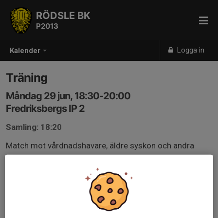
RÖDSLE BK
P2013
Logga in
Kalender
Träning
Måndag 29 jun, 18:30-20:00
Fredriksbergs IP 2
Samling: 18:20
Match mot vårdnadshavare, äldre syskon och andra
vuxna.
Skriv i anmälan hur många ni blir, kvällen avslutas med
glass och fika uppe på altanen.