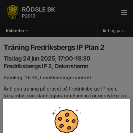
RÖDSLE BK
P2012
Logga in
Kalender
Träning Fredriksbergs IP Plan 2
Tisdag 24 jun 2025, 17:00-18:30
Fredriksbergs IP 2, Oskarshamn
Samling: 16:45, I omklädningsrummet
Äntligen träning på gräset på Fredriksbergs IP igen.
Vi samlas i omklädningsrummet innan för ombyte men
även för dusch efter träning.
Rätt utrustning samt vattenflaska och duschgrejer.
Tiden är lite oklar än men vi tar det vecka för vecka då vi
är ensamma på tisdag/torsdag på plan 2.
Kan bli allt från fysträning, knäövningar, teori,