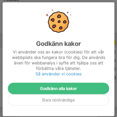
Ålder
32 år
Godkänn kakor
ALLA SERIER
ALLA ÅR
Vi använder oss av kakor (cookies) för att vår
2026
12
0
0
0
webbplats ska fungera bra för dig. De används
2025
5
0
0
0
även för webbanalys i syfte att hjälpa oss att
förbättra våra tjänster.
2024
6
0
0
0
Så använder vi cookies
Totalt
23
0
0
0
Godkänn alla kakor
Bara nödvändiga