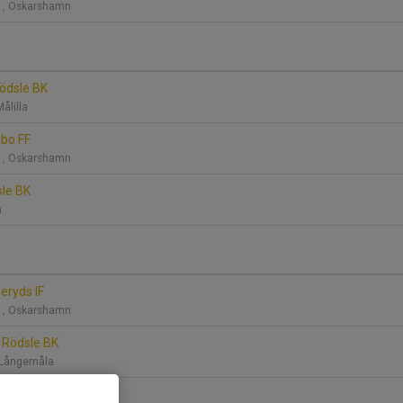
P 1, Oskarshamn
Rödsle BK
Målilla
rbo FF
P 1, Oskarshamn
sle BK
ga
seryds IF
P 1, Oskarshamn
 Rödsle BK
, Långemåla
kstorps IF