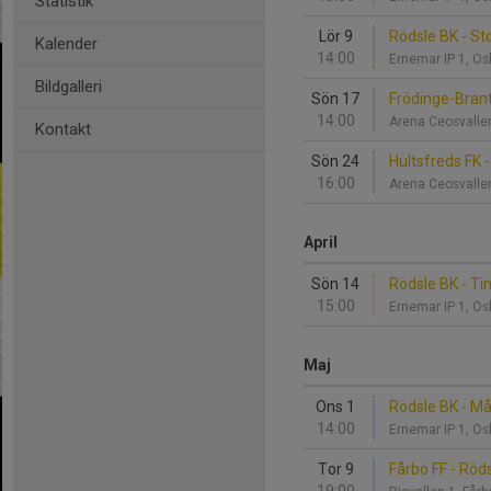
Statistik
Lör 9
Rödsle BK - St
Kalender
14:00
Ernemar IP 1, 
Bildgalleri
Sön 17
Frödinge-Brant
14:00
Arena Ceosvalle
Kontakt
Sön 24
Hultsfreds FK 
16:00
Arena Ceosvalle
April
Sön 14
Rödsle BK - T
15:00
Ernemar IP 1, 
Maj
Ons 1
Rödsle BK - Mål
14:00
Ernemar IP 1, 
Tor 9
Fårbo FF - Röd