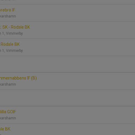
orebro IF
Oskarshamn
. SK - Rödsle BK
n 1, Vimmerby
- Rödsle BK
n 1, Vimmerby
immernabbens IF (B)
Oskarshamn
illa GOIF
Oskarshamn
sle BK