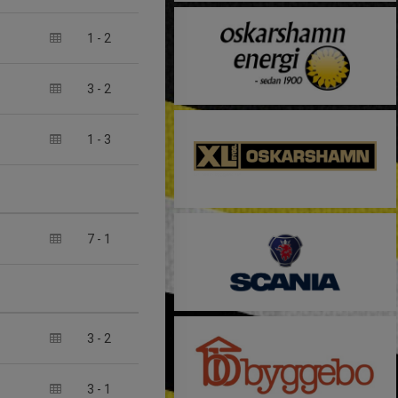
1
-
2
3
-
2
1
-
3
7
-
1
3
-
2
3
-
1