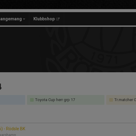
rangemang
Klubbshop
4
Toyota Cup herr grp 17
Tr.matcher 
6) - Rödsle BK
Oskarshamn