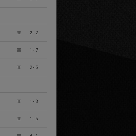
2
-
2
1
-
7
2
-
5
1
-
3
1
-
5