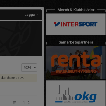
Merch & Klubbkläder
Logga in
Samarbetspartners
Oskarshamns FDK
1
-
2