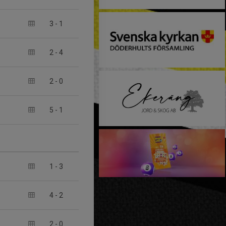
3
-
1
2
-
4
2
-
0
5
-
1
1
-
3
4
-
2
2
-
0