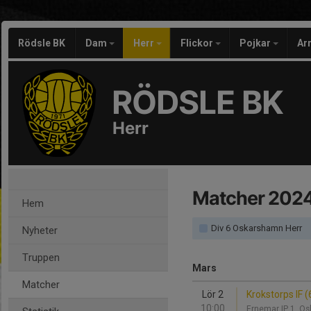
Rödsle BK
Dam
Herr
Flickor
Pojkar
Ar
RÖDSLE BK
Herr
Matcher 202
Hem
Div 6 Oskarshamn Herr
Nyheter
Truppen
Mars
Matcher
Lör 2
Krokstorps IF (
10:00
Ernemar IP 1, 