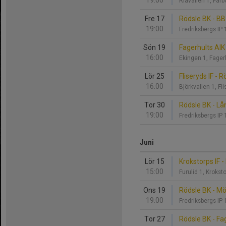
19:00
Riavallen 1, Får
Fre 17
Rödsle BK - B
19:00
Fredriksbergs I
Sön 19
Fagerhults AIK
16:00
Ekingen 1, Fage
Lör 25
Fliseryds IF - 
16:00
Björkvallen 1, Fl
Tor 30
Rödsle BK - Lå
19:00
Fredriksbergs I
Juni
Lör 15
Krokstorps IF -
15:00
Furulid 1, Kroks
Ons 19
Rödsle BK - Mö
19:00
Fredriksbergs I
Tor 27
Rödsle BK - Fa