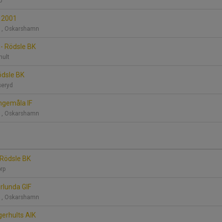
bo
B 2001
P 1, Oskarshamn
 - Rödsle BK
rhult
Rödsle BK
iseryd
ngemåla IF
P 1, Oskarshamn
 Rödsle BK
torp
rlunda GIF
P 1, Oskarshamn
gerhults AIK