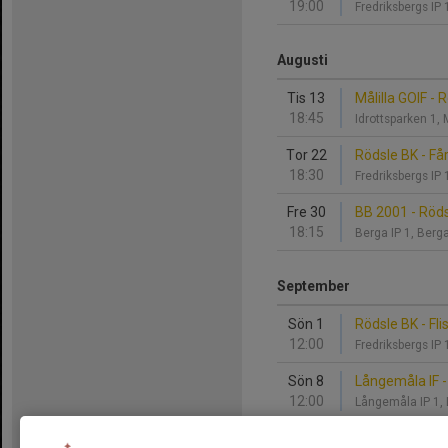
19:00
Fredriksbergs I
Augusti
Tis 13
Målilla GOIF - 
18:45
Idrottsparken 1, 
Tor 22
Rödsle BK - Få
18:30
Fredriksbergs I
Fre 30
BB 2001 - Röd
18:15
Berga IP 1, Ber
September
Sön 1
Rödsle BK - Fli
12:00
Fredriksbergs I
Sön 8
Långemåla IF -
12:00
Långemåla IP 1
Sön 22
Rödsle BK - Kro