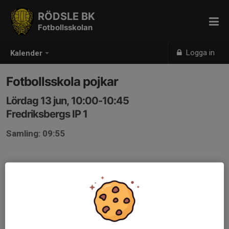
RÖDSLE BK
Fotbollsskolan
Logga in
Kalender
Fotbollsskola pojkar
Lördag 13 jun, 10:00-10:45
Fredriksbergs IP 1
Samling: 09:55