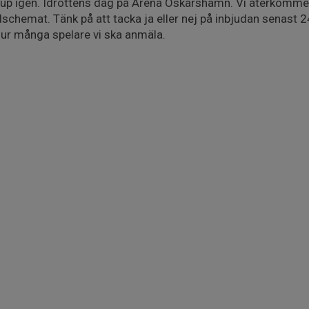
r cup igen. Idrottens dag på Arena Oskarshamn. Vi återkomm
pelschemat. Tänk på att tacka ja eller nej på inbjudan senast 
hur många spelare vi ska anmäla.