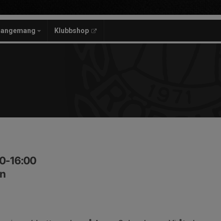
rangemang
Klubbshop
00-16:00
n