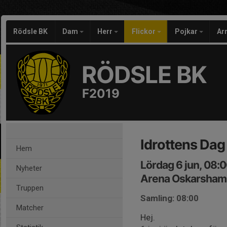
Rödsle BK
Dam
Herr
Flickor
Pojkar
Ar
RÖDSLE BK
F2019
Idrottens Dag
Hem
Lördag 6 jun, 08:
Nyheter
Arena Oskarsham
Truppen
Samling: 08:00
Matcher
Hej.