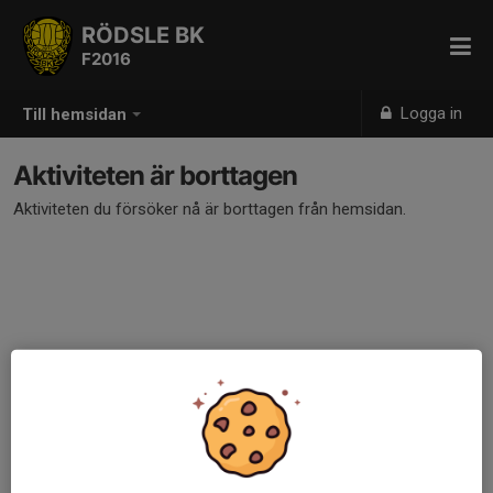
RÖDSLE BK
F2016
Logga in
Till hemsidan
Aktiviteten är borttagen
Aktiviteten du försöker nå är borttagen från hemsidan.