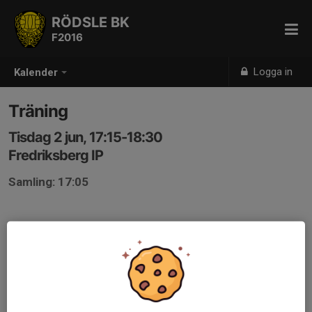
RÖDSLE BK
F2016
Logga in
Kalender
Träning
Tisdag 2 jun, 17:15-18:30
Fredriksberg IP
Samling: 17:05