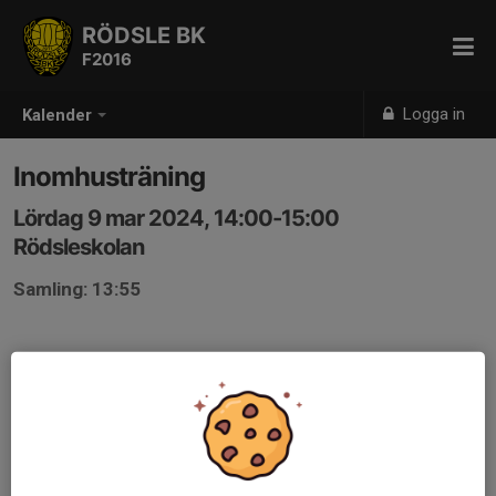
RÖDSLE BK
F2016
Logga in
Kalender
Inomhusträning
Lördag 9 mar 2024, 14:00-15:00
Rödsleskolan
Samling: 13:55