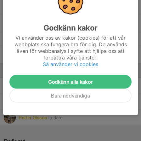
Silje Wätterbring
Svea Skeppner
Godkänn kakor
Vi använder oss av kakor (cookies) för att vår
Tuva Kroon
webbplats ska fungera bra för dig. De används
även för webbanalys i syfte att hjälpa oss att
Vida Mikkelsen
förbättra våra tjänster.
Så använder vi cookies
Ledare
Godkänn alla kakor
Maria Boman
Ledare
Bara nödvändiga
Niclas Skeppner
Ledare
Petter Olsson
Ledare