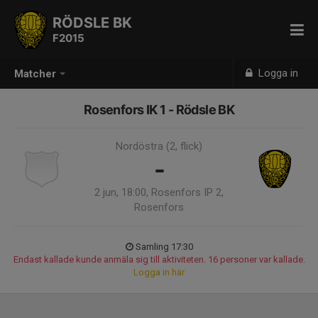
RÖDSLE BK
F2015
Logga in
Matcher
Rosenfors IK 1 - Rödsle BK
Nordöstra (2, flick)
-
2 jun, 18:00, Rosenfors IP 2,
Rosenfors
Samling 17:30
Endast kallade kunde anmäla sig till aktiviteten. 16 personer var kallade.
Logga in här