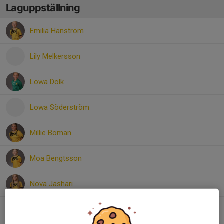
Laguppställning
Emilia Hanström
Lily Melkersson
Lowa Dolk
Lowa Söderström
Millie Boman
Moa Bengtsson
Nova Jashari
Signe Pineda Olovsson