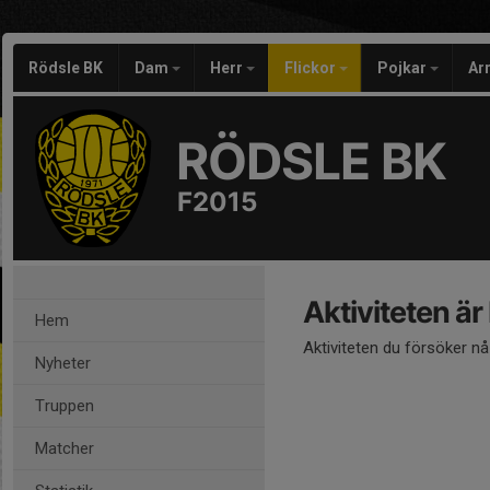
Rödsle BK
Dam
Herr
Flickor
Pojkar
Ar
RÖDSLE BK
F2015
Aktiviteten är
Hem
Aktiviteten du försöker n
Nyheter
Truppen
Matcher