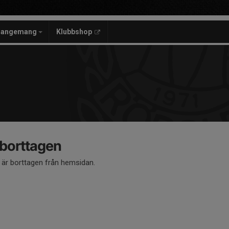
rangemang
Klubbshop
 borttagen
å är borttagen från hemsidan.