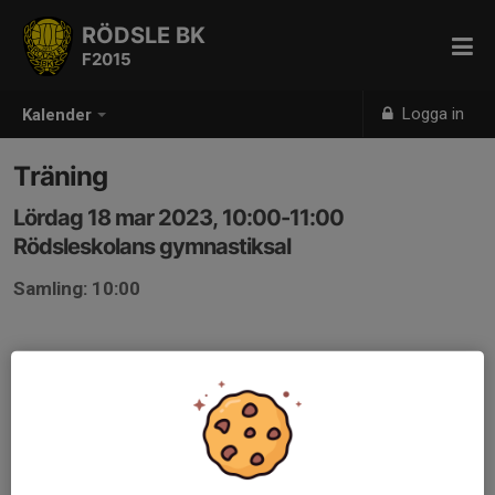
RÖDSLE BK
F2015
Logga in
Kalender
Träning
Lördag 18 mar 2023, 10:00-11:00
Rödsleskolans gymnastiksal
Samling: 10:00