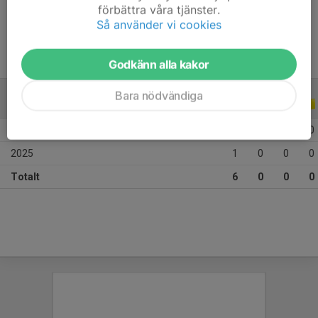
förbättra våra tjänster.
Ålder
12 år
Så använder vi cookies
Godkänn alla kakor
Bara nödvändiga
ALLA SERIER
ALLA ÅR
2026
5
0
0
0
2025
1
0
0
0
Totalt
6
0
0
0