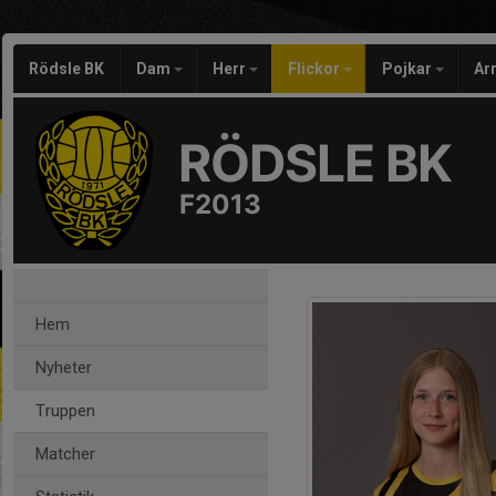
Rödsle BK
Dam
Herr
Flickor
Pojkar
Ar
RÖDSLE BK
F2013
Hem
Nyheter
Truppen
Matcher