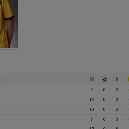
7
0
0
13
0
0
18
0
0
9
0
0