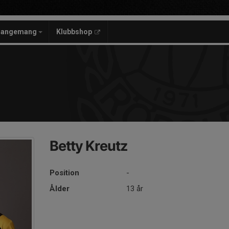
rangemang
Klubbshop
Betty Kreutz
Position
-
Ålder
13 år