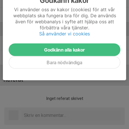
Godkänn kakor
Selma Sillén
Vi använder oss av kakor (cookies) för att vår
Tuva Mikkelsen
webbplats ska fungera bra för dig. De används
även för webbanalys i syfte att hjälpa oss att
förbättra våra tjänster.
Ledare
Så använder vi cookies
Lisa Norén
Tränare
Godkänn alla kakor
Sophie Johansson
Tränare
Bara nödvändiga
Referat
Inget referat skrivet