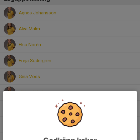
Agnes Johansson
Alva Malm
Elsa Norén
Freja Södergren
Gina Voss
Hilda-Li Karlsson
Isa Höglander
Malva Ekström