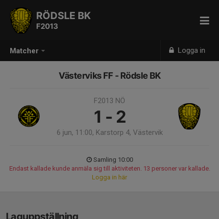
RÖDSLE BK
F2013
Logga in
Matcher
Västerviks FF - Rödsle BK
F2013 NÖ
1 - 2
6 jun, 11:00, Karstorp 4, Västervik
Samling 10:00
Endast kallade kunde anmäla sig till aktiviteten. 13 personer var kallade.
Logga in här
Laguppställning