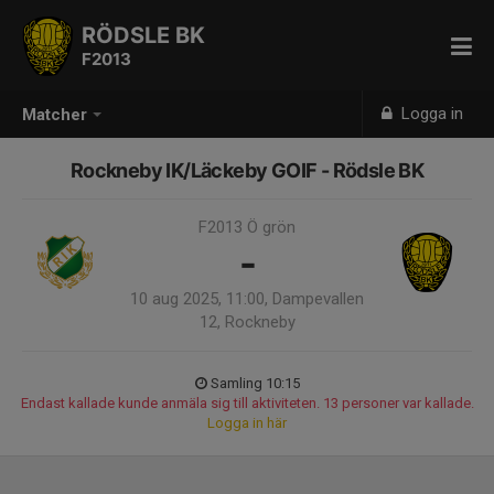
RÖDSLE BK
F2013
Logga in
Matcher
Rockneby IK/Läckeby GOIF - Rödsle BK
F2013 Ö grön
-
10 aug 2025, 11:00, Dampevallen
12, Rockneby
Samling 10:15
Endast kallade kunde anmäla sig till aktiviteten. 13 personer var kallade.
Logga in här