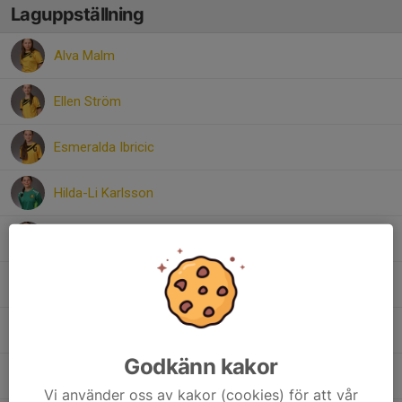
Laguppställning
Alva Malm
Ellen Ström
Esmeralda Ibricic
Hilda-Li Karlsson
Maja Tidäng
Stella Zetterling
Stina Gerdehag
Godkänn kakor
Viola Olsson-Okbo
Vi använder oss av kakor (cookies) för att vår