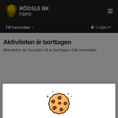
RÖDSLE BK
F2013
Logga in
Till hemsidan
Aktiviteten är borttagen
Aktiviteten du försöker nå är borttagen från hemsidan.