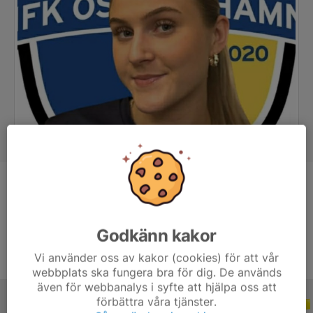
Position
Forward
Ålder
21 år
Godkänn kakor
Vi använder oss av kakor (cookies) för att vår
webbplats ska fungera bra för dig. De används
även för webbanalys i syfte att hjälpa oss att
förbättra våra tjänster.
ALLA SERIER
ALLA ÅR