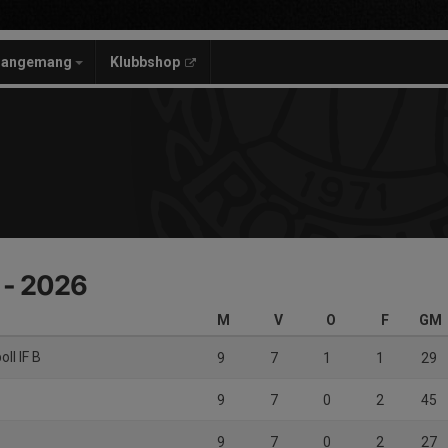
rangemang
Klubbshop
 - 2026
M
V
O
F
GM
ll IF B
9
7
1
1
29
9
7
0
2
45
9
7
0
2
27