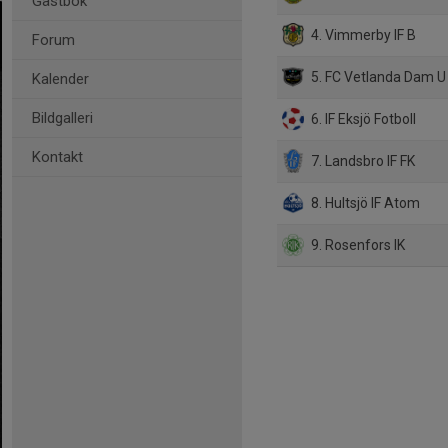
Gästbok
4. Vimmerby IF B
Forum
5. FC Vetlanda Dam U
Kalender
Bildgalleri
6. IF Eksjö Fotboll
Kontakt
7. Landsbro IF FK
8. Hultsjö IF Atom
9. Rosenfors IK