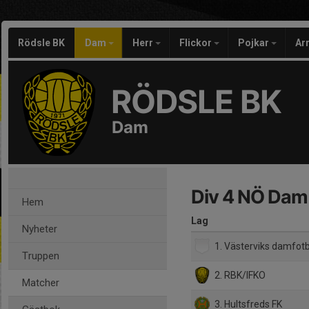
Rödsle BK
Dam
Herr
Flickor
Pojkar
Ar
RÖDSLE BK
Dam
Div 4 NÖ Dam
Hem
Lag
Nyheter
1. Västerviks damfotbo
Truppen
2. RBK/IFKO
Matcher
3. Hultsfreds FK