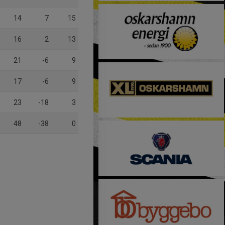
14
7
15
16
2
13
21
-6
9
17
-6
9
23
-18
3
48
-38
0