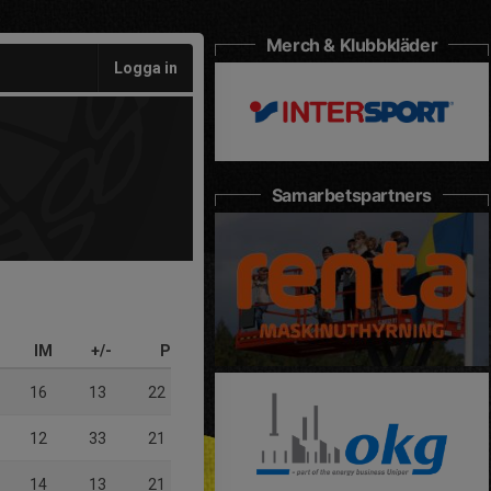
Merch & Klubbkläder
Logga in
Samarbetspartners
IM
+/-
P
16
13
22
12
33
21
14
13
21