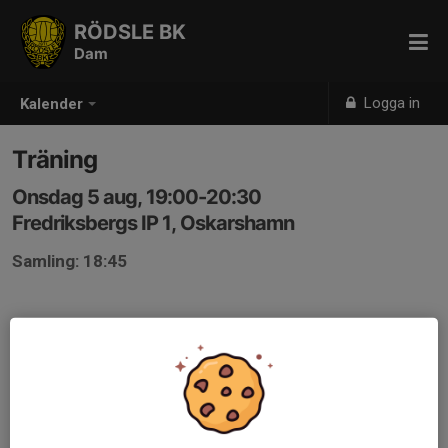
RÖDSLE BK
Dam
Logga in
Kalender
Träning
Onsdag 5 aug, 19:00-20:30
Fredriksbergs IP 1, Oskarshamn
Samling: 18:45