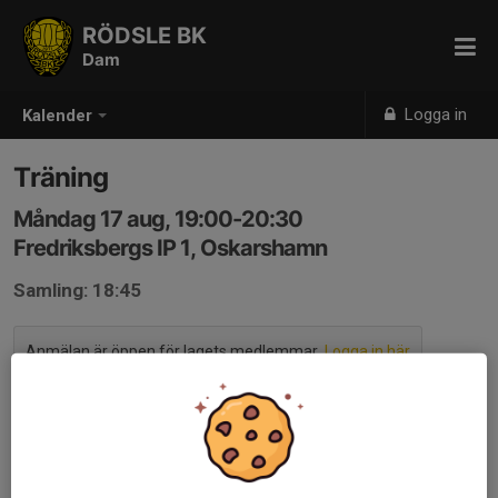
RÖDSLE BK
Dam
Logga in
Kalender
Träning
Måndag 17 aug, 19:00-20:30
Fredriksbergs IP 1, Oskarshamn
Samling: 18:45
Anmälan är öppen för lagets medlemmar.
Logga in här