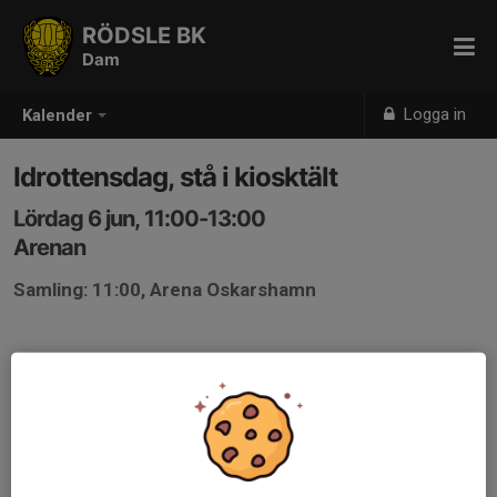
RÖDSLE BK
Dam
Logga in
Kalender
Idrottensdag, stå i kiosktält
Lördag 6 jun, 11:00-13:00
Arenan
Samling: 11:00, Arena Oskarshamn