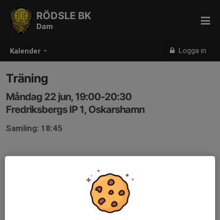
RÖDSLE BK
Dam
Logga in
Kalender
Träning
Måndag 22 jun, 19:00-20:30
Fredriksbergs IP 1, Oskarshamn
Samling: 18:45