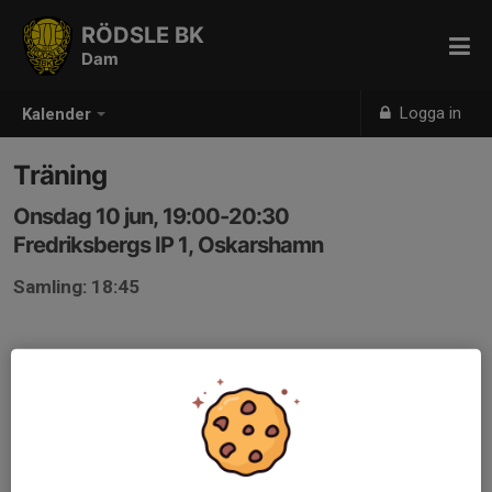
RÖDSLE BK
Dam
Logga in
Kalender
Träning
Onsdag 10 jun, 19:00-20:30
Fredriksbergs IP 1, Oskarshamn
Samling: 18:45