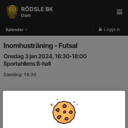
RÖDSLE BK
Dam
Logga in
Kalender
Inomhusträning - Futsal
Onsdag 3 jan 2024, 16:30-18:00
Sportahllens B-hall
Samling: 16:30