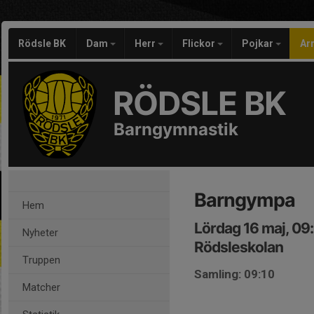
Rödsle BK
Dam
Herr
Flickor
Pojkar
Ar
RÖDSLE BK
Barngymnastik
Barngympa
Hem
Lördag 16 maj, 09
Nyheter
Rödsleskolan
Truppen
Samling: 09:10
Matcher