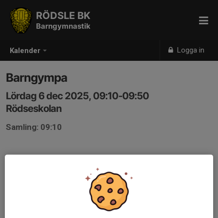
RÖDSLE BK
Barngymnastik
Logga in
Kalender
Barngympa
Lördag 6 dec 2025, 09:10-09:50
Rödseskolan
Samling: 09:10